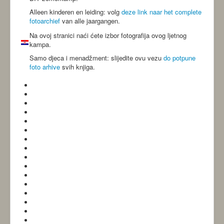
-ANBI-
Alleen kinderen en leiding: volg
deze link naar het complete
fotoarchief
van alle jaargangen.
Na ovoj stranici naći ćete izbor fotografija ovog ljetnog
kampa.
Samo djeca i menadžment: slijedite ovu vezu
do potpune
foto arhive
svih knjiga.