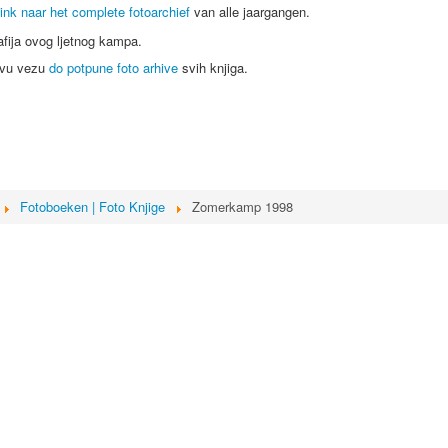
ink naar het complete fotoarchief
van alle jaargangen.
rafija ovog ljetnog kampa.
ovu vezu
do potpune foto arhive
svih knjiga.
Fotoboeken | Foto Knjige
Zomerkamp 1998