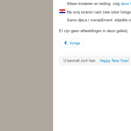
Alleen kinderen en leiding: volg
deze l
Na ovoj stranici naći ćete izbor fotog
Samo djeca i menadžment: slijedite 
Er zijn geen afbeeldingen in deze gallerij.
Vorige
U bevindt zich hier:
Happy New Year!