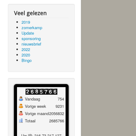
Veel gelezen
2019
zomerkamp
Update
sponsoring
nieuwsbrief
2022
2020
Bingo
Vandaag
754
Vorige week
9231
Vorige maand
2056832
Totaal
2685766
Uw IP: 216.73.217.127