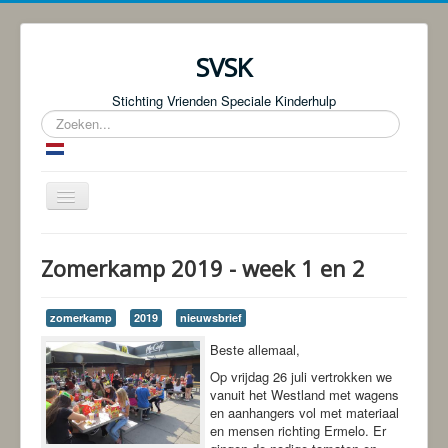
SVSK
Stichting Vrienden Speciale Kinderhulp
Zoeken...
Schakelen
navigatie
Start
Zomerkamp 2019 - week 1 en 2
Over ons
Fotoboeken | Foto Knjige
zomerkamp
2019
nieuwsbrief
Donaties
Beste allemaal,
Op vrijdag 26 juli vertrokken we
Bingo!
vanuit het Westland met wagens
en aanhangers vol met materiaal
Projecten
en mensen richting Ermelo. Er