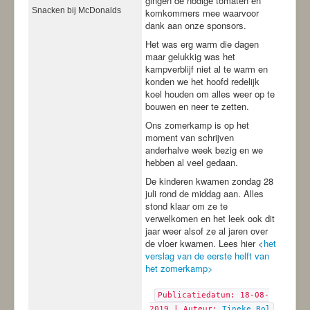
gingen de nodige tomaten en
-ANBI-
Snacken bij McDonalds
komkommers mee waarvoor
dank aan onze sponsors.
Het was erg warm die dagen
maar gelukkig was het
kampverblijf niet al te warm en
konden we het hoofd redelijk
koel houden om alles weer op te
bouwen en neer te zetten.
Ons zomerkamp is op het
moment van schrijven
anderhalve week bezig en we
hebben al veel gedaan.
De kinderen kwamen zondag 28
juli rond de middag aan. Alles
stond klaar om ze te
verwelkomen en het leek ook dit
jaar weer alsof ze al jaren over
de vloer kwamen. Lees hier <
het
verslag van de eerste helft van
het zomerkamp>
Publicatiedatum: 18-08-
2019 | Auteur: 
Tineke Bol